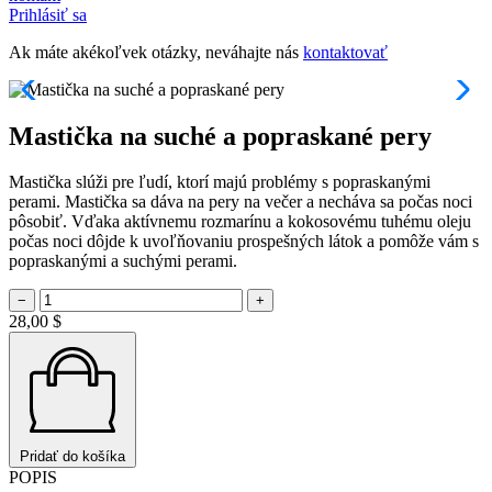
Prihlásiť sa
Ak máte akékoľvek otázky, neváhajte nás
kontaktovať
Mastička na suché a popraskané pery
Mastička slúži pre ľudí, ktorí majú problémy s popraskanými
perami. Mastička sa dáva na pery na večer a necháva sa počas noci
pôsobiť. Vďaka aktívnemu rozmarínu a kokosovému tuhému oleju
počas noci dôjde k uvoľňovaniu prospešných látok a pomôže vám s
popraskanými a suchými perami.
−
+
28,00
$
Pridať do košíka
POPIS