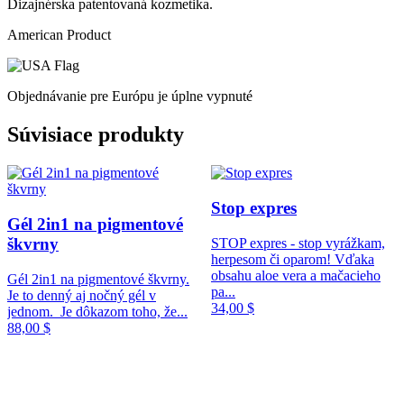
Dizajnérska patentovaná kozmetika.
American Product
Objednávanie pre Európu je úplne vypnuté
Súvisiace
produkty
Stop expres
Gél 2in1 na pigmentové
škvrny
STOP expres - stop vyrážkam,
herpesom či oparom! Vďaka
obsahu aloe vera a mačacieho
Gél 2in1 na pigmentové škvrny.
pa...
Je to denný aj nočný gél v
34,00
$
jednom. Je dôkazom toho, že...
88,00
$