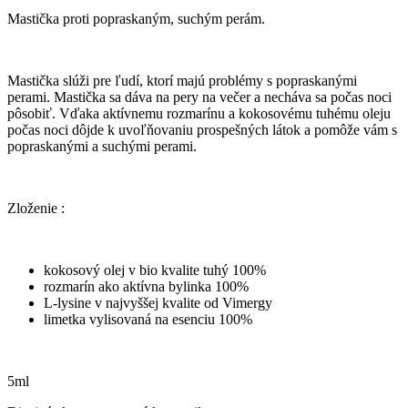
Mastička proti popraskaným, suchým perám.
Mastička slúži pre ľudí, ktorí majú problémy s popraskanými
perami. Mastička sa dáva na pery na večer a necháva sa počas noci
pôsobiť. Vďaka aktívnemu rozmarínu a kokosovému tuhému oleju
počas noci dôjde k uvoľňovaniu prospešných látok a pomôže vám s
popraskanými a suchými perami.
Zloženie :
kokosový olej v bio kvalite tuhý 100%
rozmarín ako aktívna bylinka 100%
L-lysine v najvyššej kvalite od Vimergy
limetka vylisovaná na esenciu 100%
5ml