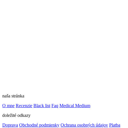
naša stránka
O mne
Recenzie
Black list
Faq
Medical Medium
doležité odkazy
Doprava
Obchodné podmienky
Ochrana osobných údajov
Platba