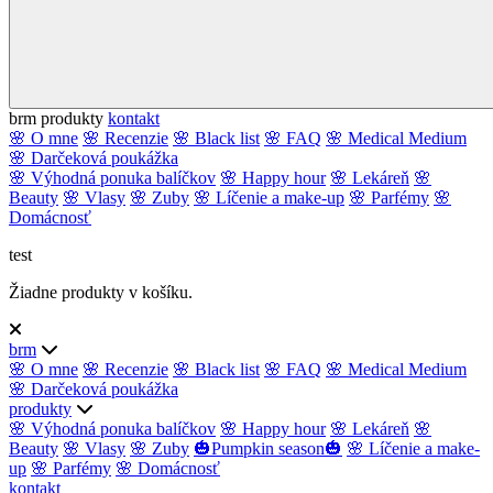
brm
produkty
kontakt
🌸 O mne
🌸 Recenzie
🌸 Black list
🌸 FAQ
🌸 Medical Medium
🌸 Darčeková poukážka
🌸 Výhodná ponuka balíčkov
🌸 Happy hour
🌸 Lekáreň
🌸
Beauty
🌸 Vlasy
🌸 Zuby
🌸 Líčenie a make-up
🌸 Parfémy
🌸
Domácnosť
test
Žiadne produkty v košíku.
brm
🌸 O mne
🌸 Recenzie
🌸 Black list
🌸 FAQ
🌸 Medical Medium
🌸 Darčeková poukážka
produkty
🌸 Výhodná ponuka balíčkov
🌸 Happy hour
🌸 Lekáreň
🌸
Beauty
🌸 Vlasy
🌸 Zuby
🎃Pumpkin season🎃
🌸 Líčenie a make-
up
🌸 Parfémy
🌸 Domácnosť
kontakt